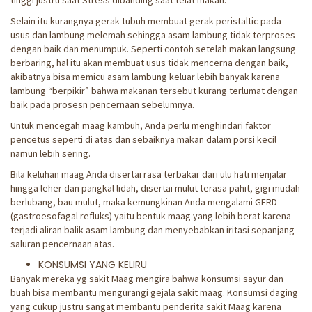
tinggi justru saat Stress dibanding saat telat makan.
Selain itu kurangnya gerak tubuh membuat gerak peristaltic pada
usus dan lambung melemah sehingga asam lambung tidak terproses
dengan baik dan menumpuk. Seperti contoh setelah makan langsung
berbaring, hal itu akan membuat usus tidak mencerna dengan baik,
akibatnya bisa memicu asam lambung keluar lebih banyak karena
lambung “berpikir” bahwa makanan tersebut kurang terlumat dengan
baik pada prosesn pencernaan sebelumnya.
Untuk mencegah maag kambuh, Anda perlu menghindari faktor
pencetus seperti di atas dan sebaiknya makan dalam porsi kecil
namun lebih sering.
Bila keluhan maag Anda disertai rasa terbakar dari ulu hati menjalar
hingga leher dan pangkal lidah, disertai mulut terasa pahit, gigi mudah
berlubang, bau mulut, maka kemungkinan Anda mengalami GERD
(gastroesofagal refluks) yaitu bentuk maag yang lebih berat karena
terjadi aliran balik asam lambung dan menyebabkan iritasi sepanjang
saluran pencernaan atas.
KONSUMSI YANG KELIRU
Banyak mereka yg sakit Maag mengira bahwa konsumsi sayur dan
buah bisa membantu mengurangi gejala sakit maag. Konsumsi daging
yang cukup justru sangat membantu penderita sakit Maag karena