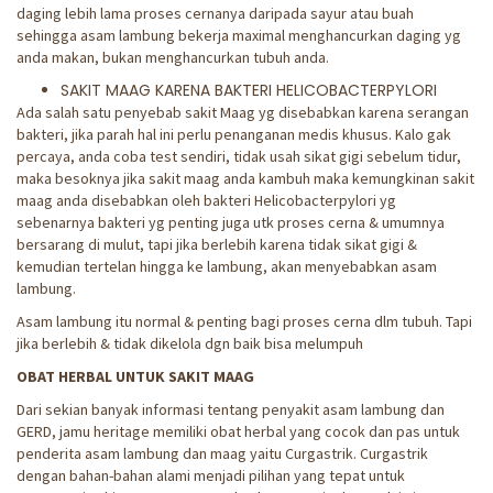
daging lebih lama proses cernanya daripada sayur atau buah
sehingga asam lambung bekerja maximal menghancurkan daging yg
anda makan, bukan menghancurkan tubuh anda.
SAKIT MAAG KARENA BAKTERI HELICOBACTERPYLORI
Ada salah satu penyebab sakit Maag yg disebabkan karena serangan
bakteri, jika parah hal ini perlu penanganan medis khusus. Kalo gak
percaya, anda coba test sendiri, tidak usah sikat gigi sebelum tidur,
maka besoknya jika sakit maag anda kambuh maka kemungkinan sakit
maag anda disebabkan oleh bakteri Helicobacterpylori yg
sebenarnya bakteri yg penting juga utk proses cerna & umumnya
bersarang di mulut, tapi jika berlebih karena tidak sikat gigi &
kemudian tertelan hingga ke lambung, akan menyebabkan asam
lambung.
Asam lambung itu normal & penting bagi proses cerna dlm tubuh. Tapi
jika berlebih & tidak dikelola dgn baik bisa melumpuh
OBAT HERBAL UNTUK SAKIT MAAG
Dari sekian banyak informasi tentang penyakit asam lambung dan
GERD, jamu heritage memiliki obat herbal yang cocok dan pas untuk
penderita asam lambung dan maag yaitu Curgastrik. Curgastrik
dengan bahan-bahan alami menjadi pilihan yang tepat untuk