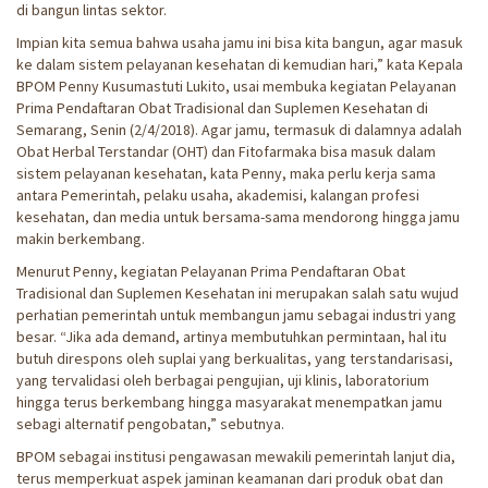
di bangun lintas sektor.
Impian kita semua bahwa usaha jamu ini bisa kita bangun, agar masuk
ke dalam sistem pelayanan kesehatan di kemudian hari,” kata Kepala
BPOM Penny Kusumastuti Lukito, usai membuka kegiatan Pelayanan
Prima Pendaftaran Obat Tradisional dan Suplemen Kesehatan di
Semarang, Senin (2/4/2018). Agar jamu, termasuk di dalamnya adalah
Obat Herbal Terstandar (OHT) dan Fitofarmaka bisa masuk dalam
sistem pelayanan kesehatan, kata Penny, maka perlu kerja sama
antara Pemerintah, pelaku usaha, akademisi, kalangan profesi
kesehatan, dan media untuk bersama-sama mendorong hingga jamu
makin berkembang.
Menurut Penny, kegiatan Pelayanan Prima Pendaftaran Obat
Tradisional dan Suplemen Kesehatan ini merupakan salah satu wujud
perhatian pemerintah untuk membangun jamu sebagai industri yang
besar. “Jika ada demand, artinya membutuhkan permintaan, hal itu
butuh direspons oleh suplai yang berkualitas, yang terstandarisasi,
yang tervalidasi oleh berbagai pengujian, uji klinis, laboratorium
hingga terus berkembang hingga masyarakat menempatkan jamu
sebagi alternatif pengobatan,” sebutnya.
BPOM sebagai institusi pengawasan mewakili pemerintah lanjut dia,
terus memperkuat aspek jaminan keamanan dari produk obat dan