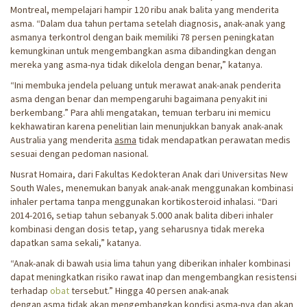
Montreal, mempelajari hampir 120 ribu anak balita yang menderita
asma. “Dalam dua tahun pertama setelah diagnosis, anak-anak yang
asmanya terkontrol dengan baik memiliki 78 persen peningkatan
kemungkinan untuk mengembangkan asma dibandingkan dengan
mereka yang asma-nya tidak dikelola dengan benar,” katanya.
“Ini membuka jendela peluang untuk merawat anak-anak penderita
asma dengan benar dan mempengaruhi bagaimana penyakit ini
berkembang.” Para ahli mengatakan, temuan terbaru ini memicu
kekhawatiran karena penelitian lain menunjukkan banyak anak-anak
Australia yang menderita
asma
tidak mendapatkan perawatan medis
sesuai dengan pedoman nasional.
Nusrat Homaira, dari Fakultas Kedokteran Anak dari Universitas New
South Wales, menemukan banyak anak-anak menggunakan kombinasi
inhaler pertama tanpa menggunakan kortikosteroid inhalasi. “Dari
2014-2016, setiap tahun sebanyak 5.000 anak balita diberi inhaler
kombinasi dengan dosis tetap, yang seharusnya tidak mereka
dapatkan sama sekali,” katanya.
“Anak-anak di bawah usia lima tahun yang diberikan inhaler kombinasi
dapat meningkatkan risiko rawat inap dan mengembangkan resistensi
terhadap
obat
tersebut.” Hingga 40 persen anak-anak
dengan
asma
tidak akan mengembangkan kondisi asma-nya dan akan