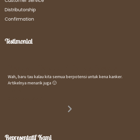
Customer Service
Distributorship
Confirmation
Testimonial
Kepuasan Terhadap Informasi Website
Wah, baru tau kalau kita semua berpotensi untuk kena kanker.
Artikelnya menarik juga 🙂
Utomo
31 October 2017
Next
Slide
Representatif Kami