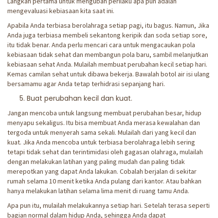
Langkah pertama untuk mengubah perilaku apa pun adalah
mengevaluasi kebiasaan kita saat ini.
Apabila Anda terbiasa berolahraga setiap pagi, itu bagus. Namun, Jika
Anda juga terbiasa membeli sekantong keripik dan soda setiap sore,
itu tidak benar. Anda perlu mencari cara untuk mengacaukan pola
kebiasaan tidak sehat dan membangun pola baru, sambil melanjutkan
kebiasaan sehat Anda. Mulailah membuat perubahan kecil setiap hari.
Kemas camilan sehat untuk dibawa bekerja. Bawalah botol air isi ulang
bersamamu agar Anda tetap terhidrasi sepanjang hari.
Buat perubahan kecil dan kuat.
Jangan mencoba untuk langsung membuat perubahan besar, hidup
menyapu sekaligus. Itu bisa membuat Anda merasa kewalahan dan
tergoda untuk menyerah sama sekali. Mulailah dari yang kecil dan
kuat. Jika Anda mencoba untuk terbiasa berolahraga lebih sering
tetapi tidak sehat dan terintimidasi oleh gagasan olahraga, mulailah
dengan melakukan latihan yang paling mudah dan paling tidak
merepotkan yang dapat Anda lakukan. Cobalah berjalan di sekitar
rumah selama 10 menit ketika Anda pulang dari kantor. Atau bahkan
hanya melakukan latihan selama lima menit di ruang tamu Anda.
Apa pun itu, mulailah melakukannya setiap hari. Setelah terasa seperti
bagian normal dalam hidup Anda, sehingga Anda dapat