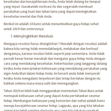
kesehatan dan kesejahteraan Anda, Anda telah datang ke tempat
yang tepat. Gunakanlah motivasi itu dan segeralah membuat
perubahan yang kuat dan tahan lama yang dapat meningkatkan
kesehatan mental dan fisik Anda.
Berikut ini adalah 10 kunci untuk menumbuhkan gaya hidup sehat
untuk 2019 dan seterusnya:
Menyingkirkan Resolusi.
Mengapa resolusi harus disingkirkan ? Masalah dengan resolusi adalah
bahwa kita sering tidak menindaklanjuti, melakukan dan berhasil
dengannya, karena resolusi lebih seperti janji sementara. Anda tidak
pernah benar-benar merubah dan mengatur gaya hidup Anda dengan
cara yang mendukung kesehatan. Keberhasilan yang langgeng datang
ketika Anda menciptakan kebiasaan yang mendukung perubahan yang
ingin Anda lihat dalam hidup Anda. Ini berarti anda tidak menyerah
ketika Anda mengalami terpeleset dan tetap bertahan dengan itu
bahkan selama masa-masa sulit dan menegangkan.
Tahun 2019 ini lebih baik menggunakan momentum Tahun Baru untuk
memupuk kebiasaan sehat yang dapat Anda pertahankan seumur
hidup. Membangun kebiasaan yang konsisten dan sehat adalah kunci
menuju kesejahteraan seumur hidup. Lagipula, apa yang kita lakukan
setiap hari lebih penting daripada apa yang kita lakukan sesekali.