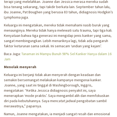
terapi yang melelahkan. Joanne dan Jessica merasa mereka sudah
bisa tenang sekarang, tapi takdir berkata lain. September tahun lalu,
ibu Joanne, Pat Boughen yang berusia 83 tahun, didiagnosis Hodgkin’s
Lymphoma juga.
Keluarga ini mengatakan, mereka tidak memahami nasib buruk yang
menaunginya. Mereka tidak hanya melewati satu trauma, tapi tiga kali.
Kenyataan bahwa tiga generasi ini mengidap jenis kanker yang sama,
sangat membingungkan. Lebih menariknya lagi, tidak ada pengaruh
faktor keturunan sama sekali. Ini semacam ‘undian yang kejam’.
Baca Juga:
Tanaman ini Mampu Bunuh 98% Sel Kanker Hanya dalam 16
Jam
Menolak menyerah
Keluarga ini berjanji tidak akan menyerah dengan keadaan dan
semakin bersemangat melakukan kampanye mengenai kanker.
Joanne, yang saat ini tinggal di Washingborough, Inggris,
mengatakan: “Ketika Jessica didiagnosis penyakit ini, saya
menerapkan ‘mode praktis’. Saya mengambil alih dan memfokuskan
diri pada kebutuhannya. Saya mencatat jadwal pengobatan sambil
merawatnya,” paparnya.
Namun, Joanne mengatakan, ia menjadi sangat resah dan emosional