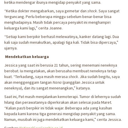
ketika mendengar ibunya mengidap penyakit yang sama.
“Ketika dokter mengabarkan, saya gemetar dan
shock
. Saya sangat
terguncang. Perlu beberapa minggu sebelum benar-benar bisa
menghadapinya. Masih tidak percaya penyakit ini menghampiri
keluarga kami lagi,” cerita Joanne.
“Setiap kami berpikir berhasil melewatinya, kanker datang lagi. Dua
kali saja sudah menakutkan, apalagi tiga kali. Tidak bisa dipercaya,”
ujarnya.
Mendekatkan keluarga
Jessica yang saat ini berusia 21 tahun, sering menemani neneknya
berobat. Ia mengatakan, akan berusaha membuat neneknya tetap
kuat. “Terkadang, saya masih merasa
shock
. Jika sudah begitu, saya
akan menggenggam tangan
Nana
(panggilan Jessica untuk
neneknya), dan itu sangat menenangkan,” katanya.
Saat ini, Pat masih menjalankan kemoterapi. Tumor di lehernya sudah
hilang dan perawatannya diperkirakan akan selesai pada Maret.
“Kalian pasti berpikir ini tidak wajar. Beberapa ada yang kasihan
kepada kami karena tiga generasi mengidap penyakit yang sama.
Namun, musibah ini juga mendekatkan keluarga kami,” cerita Jessica.