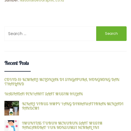
Sumber:
NationalGeoGraphic.co.id
Search
for:
Recent Posts
COVID-19 KEMBALI MELONJAK DI SINGAPURA, HONGKONG DAN
THAILAND
WASPADAI PENYAKIT SAAT MUSIM HUJAN
KENALI VIRUS HMPV YANG DIKHAWATIRKAN MENJADI
PANDEMI
IMUNITAS TUBUH MENURUN SAAT MUSIM
PANCAROBA? YUK KONSUMSI HERBAL INI