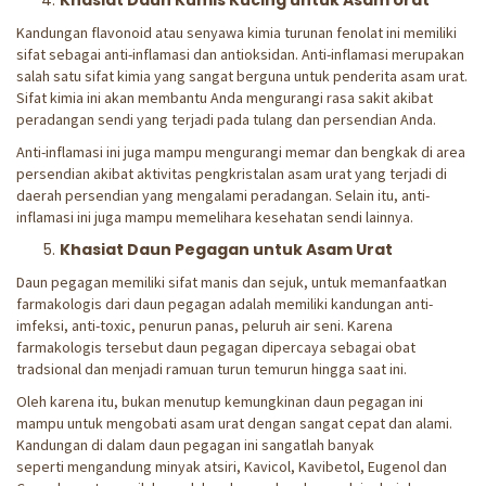
Khasiat Daun Kumis Kucing untuk Asam Urat
Kandungan flavonoid atau senyawa kimia turunan fenolat ini memiliki
sifat sebagai anti-inflamasi dan antioksidan. Anti-inflamasi merupakan
salah satu sifat kimia yang sangat berguna untuk penderita asam urat.
Sifat kimia ini akan membantu Anda mengurangi rasa sakit akibat
peradangan sendi yang terjadi pada tulang dan persendian Anda.
Anti-inflamasi ini juga mampu mengurangi memar dan bengkak di area
persendian akibat aktivitas pengkristalan asam urat yang terjadi di
daerah persendian yang mengalami peradangan. Selain itu, anti-
inflamasi ini juga mampu memelihara kesehatan sendi lainnya.
Khasiat Daun Pegagan untuk Asam Urat
Daun pegagan memiliki sifat manis dan sejuk, untuk memanfaatkan
farmakologis dari daun pegagan adalah memiliki kandungan anti-
imfeksi, anti-toxic, penurun panas, peluruh air seni. Karena
farmakologis tersebut daun pegagan dipercaya sebagai obat
tradsional dan menjadi ramuan turun temurun hingga saat ini.
Oleh karena itu, bukan menutup kemungkinan daun pegagan ini
mampu untuk mengobati asam urat dengan sangat cepat dan alami.
Kandungan di dalam daun pegagan ini sangatlah banyak
seperti mengandung minyak atsiri, Kavicol, Kavibetol, Eugenol dan