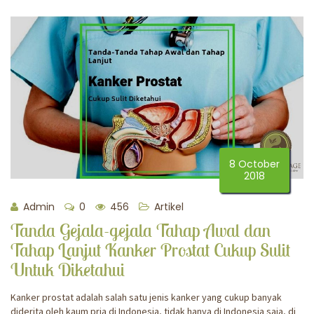
8 October
2018
Admin
0
456
Artikel
Tanda Gejala-gejala Tahap Awal dan
Tahap Lanjut Kanker Prostat Cukup Sulit
Untuk Diketahui
Kanker prostat adalah salah satu jenis kanker yang cukup banyak
diderita oleh kaum pria di Indonesia, tidak hanya di Indonesia saja, di