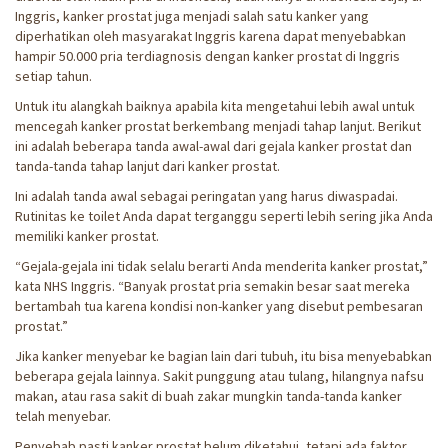
Inggris, kanker prostat juga menjadi salah satu kanker yang
diperhatikan oleh masyarakat Inggris karena dapat menyebabkan
hampir 50.000 pria terdiagnosis dengan kanker prostat di Inggris
setiap tahun.
Untuk itu alangkah baiknya apabila kita mengetahui lebih awal untuk
mencegah kanker prostat berkembang menjadi tahap lanjut. Berikut
ini adalah beberapa tanda awal-awal dari gejala kanker prostat dan
tanda-tanda tahap lanjut dari kanker prostat.
Ini adalah tanda awal sebagai peringatan yang harus diwaspadai.
Rutinitas ke toilet Anda dapat terganggu seperti lebih sering jika Anda
memiliki kanker prostat.
“Gejala-gejala ini tidak selalu berarti Anda menderita kanker prostat,”
kata NHS Inggris. “Banyak prostat pria semakin besar saat mereka
bertambah tua karena kondisi non-kanker yang disebut pembesaran
prostat.”
Jika kanker menyebar ke bagian lain dari tubuh, itu bisa menyebabkan
beberapa gejala lainnya. Sakit punggung atau tulang, hilangnya nafsu
makan, atau rasa sakit di buah zakar mungkin tanda-tanda kanker
telah menyebar.
Penyebab pasti kanker prostat belum diketahui, tetapi ada faktor