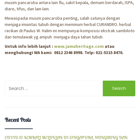
musim pancaroba antara lain flu, sakit kepala, demam berdarah, ISPA,
diare, tifus, dan lain-lain.
Mewaspadai musim pancaroba penting, salah satunya dengan
menjaga imunitas tubuh dengan meminum herbal CURANDRO. herbal
racikan dr.Paulus W. Halim ini mempunyai komposisi ekstrak sambiloto
dan temulawak yg ampuh menjaga daya tahan tubuh.
Untuk info lebih lanjut
:
www.jamuheritage.com
atau
menghubungi WA kami: 0812 2346 8998. Telp: 021-5315 8470.
Search
for:
Recent Posts
COVID-19 KEMBALI MELONJAK DI SINGAPURA, HONGKONG DAN