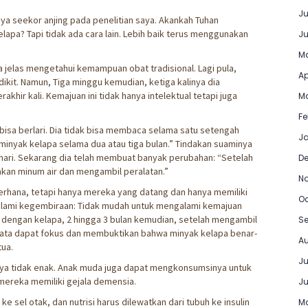
Ju
hanya seekor anjing pada penelitian saya. Akankah Tuhan
apa? Tapi tidak ada cara lain. Lebih baik terus menggunakan
Ju
Ma
ia jelas mengetahui kemampuan obat tradisional. Lagi pula,
Ap
kit. Namun, Tiga minggu kemudian, ketiga kalinya dia
rakhir kali. Kemajuan ini tidak hanya intelektual tetapi juga
Ma
Fe
 bisa berlari. Dia tidak bisa membaca selama satu setengah
Ja
minyak kelapa selama dua atau tiga bulan.” Tindakan suaminya
gi hari. Sekarang dia telah membuat banyak perubahan: “Setelah
D
akan minum air dan mengambil peralatan.”
N
ederhana, tetapi hanya mereka yang datang dan hanya memiliki
Oc
lami kegembiraan: Tidak mudah untuk mengalami kemajuan
 dengan kelapa, 2 hingga 3 bulan kemudian, setelah mengambil
Se
mata dapat fokus dan membuktikan bahwa minyak kelapa benar-
Au
ua.
Ju
anya tidak enak. Anak muda juga dapat mengkonsumsinya untuk
mereka memiliki gejala demensia.
Ju
e sel otak, dan nutrisi harus dilewatkan dari tubuh ke insulin
Ma