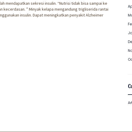
h mendapatkan sekresi insulin. “Nutrisi tidak bisa sampai ke
Ap
an kecerdasan. ” Minyak kelapa mengandung trigliserida rantai
ggunakan insulin. Dapat meningkatkan penyakit Alzheimer
Ma
Fe
Ja
De
No
Oc
Ca
Ar