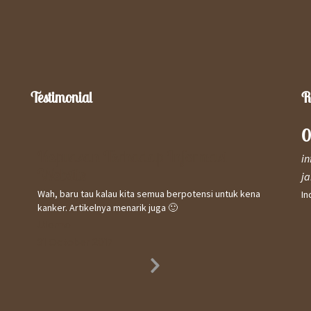
Testimonial
R
0
Kepuasan Terhadap Informasi
Kep
i
Website
Saya 
j
meny
Wah, baru tau kalau kita semua berpotensi untuk kena
In
& se
kanker. Artikelnya menarik juga 🙂
Curak
Utomo
keban
31 October 2017
beker
Nam
Next
31 O
Slide