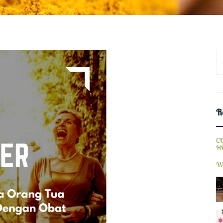
S
fo
Re
C
H
W