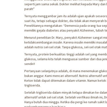
seperti jam sama sekali. Dokter melihat kepada Mary dan
parah!”
Ternyata menggambar jam itu adalah ujian apakah seseora
saat itu, tetapi sebagai dokter, dia tidak akan menyerah b
Penelitiannya mengatakan: “Demensia pada orang tua sepe
memiliki gejala diabetes atau penyakit Alzheimer, tubuh 
Menurut penelitian Dr. Mary, penyakit Alzheimer sangat m
ketidakseimbangan insulin. Karena insulin memiliki masal
adalah nutrisi sel-sel otak. Tanpa glukosa, sel-sel otak mat
Ternyata, protein berkualitas tinggi adalah sel yang member
glukosa, selama kita telah menguasai sumber dari dua jeni
sendiri!
Pertanyaan selanjutnya adalah, di mana menemukan glukosa?
bukan anggur. Kami mencari alternatif. Nutrisi alternatif u
Keton tidak dapat ditemukan dalam vitamin. Namun ketok
trigliserida.
Setelah trigliserida dalam minyak kelapa dimakan ke dalam 
alternatif untuk sel-sel otak. Setelah verifikasi ilmiah i
Hanya butuh dua minggu. Ketika dia pergi ke rumah sakit 
perkembangannya luar biasa.