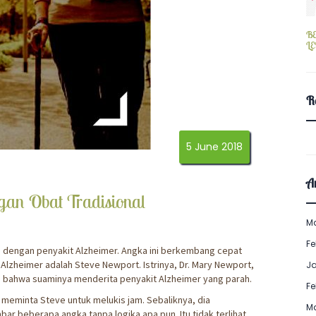
B
L
R
5 June 2018
Ar
gan Obat Tradisional
M
Fe
sis dengan penyakit Alzheimer. Angka ini berkembang cepat
Alzheimer adalah Steve Newport. Istrinya, Dr. Mary Newport,
J
i bahwa suaminya menderita penyakit Alzheimer yang parah.
Fe
 meminta Steve untuk melukis jam. Sebaliknya, dia
M
beberapa angka tanpa logika apa pun. Itu tidak terlihat