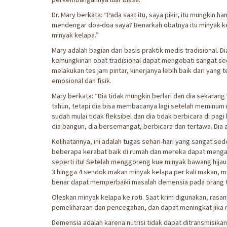
Dr. Mary berkata: “Pada saat itu, saya pikir, itu mungkin 
mendengar doa-doa saya? Benarkah obatnya itu minyak kel
minyak kelapa.”
Mary adalah bagian dari basis praktik medis tradisional. D
kemungkinan obat tradisional dapat mengobati sangat sedi
melakukan tes jam pintar, kinerjanya lebih baik dari yang te
emosional dan fisik.
Mary berkata: “Dia tidak mungkin berlari dan dia sekarang
tahun, tetapi dia bisa membacanya lagi setelah meminum 
sudah mulai tidak fleksibel dan dia tidak berbicara di pa
dia bangun, dia bersemangat, berbicara dan tertawa. Dia 
Kelihatannya, ini adalah tugas sehari-hari yang sangat s
beberapa kerabat baik di rumah dan mereka dapat menga
seperti itu! Setelah menggoreng kue minyak bawang hijau
3 hingga 4 sendok makan minyak kelapa per kali makan, 
benar dapat memperbaiki masalah demensia pada orang t
Oleskan minyak kelapa ke roti. Saat krim digunakan, ras
pemeliharaan dan pencegahan, dan dapat meningkat jika 
Demensia adalah karena nutrisi tidak dapat ditransmisikan k