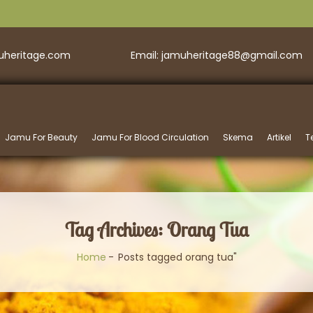
muheritage.com
Email: jamuheritage88@gmail.com
Jamu For Beauty
Jamu For Blood Circulation
Skema
Artikel
T
Tag Archives: Orang Tua
Home
Posts tagged orang tua"