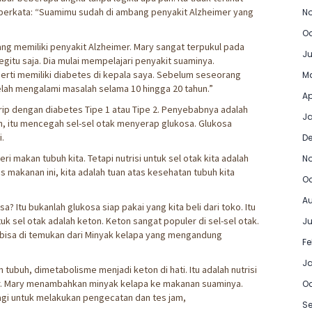
 berkata: “Suamimu sudah di ambang penyakit Alzheimer yang
No
Oc
ng memiliki penyakit Alzheimer. Mary sangat terpukul pada
Ju
egitu saja. Dia mulai mempelajari penyakit suaminya.
rti memiliki diabetes di kepala saya. Sebelum seseorang
Ma
telah mengalami masalah selama 10 hingga 20 tahun.”
Ap
irip dengan diabetes Tipe 1 atau Tipe 2. Penyebabnya adalah
Ja
ah, itu mencegah sel-sel otak menyerap glukosa. Glukosa
i.
D
i makan tubuh kita. Tetapi nutrisi untuk sel otak kita adalah
N
s makanan ini, kita adalah tuan atas kesehatan tubuh kita
Oc
Au
 Itu bukanlah glukosa siap pakai yang kita beli dari toko. Itu
ntuk sel otak adalah keton. Keton sangat populer di sel-sel otak.
Ju
 bisa di temukan dari Minyak kelapa yang mengandung
Fe
J
tubuh, dimetabolisme menjadi keton di hati. Itu adalah nutrisi
ni, Dr. Mary menambahkan minyak kelapa ke makanan suaminya.
Oc
lagi untuk melakukan pengecatan dan tes jam,
Se