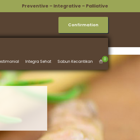
Preventive – Integrative – Palliative
Confirmation
0
estimonial
Integra Sehat
Sabun Kecantikan