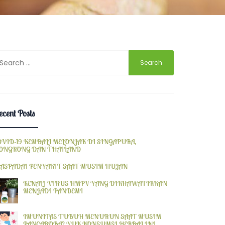
earch
r:
cent Posts
OVID-19 KEMBALI MELONJAK DI SINGAPURA,
ONGKONG DAN THAILAND
ASPADAI PENYAKIT SAAT MUSIM HUJAN
KENALI VIRUS HMPV YANG DIKHAWATIRKAN
MENJADI PANDEMI
IMUNITAS TUBUH MENURUN SAAT MUSIM
PANCAROBA? YUK KONSUMSI HERBAL INI