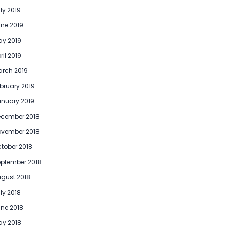
ly 2019
ne 2019
y 2019
ril 2019
rch 2019
bruary 2019
nuary 2019
ecember 2018
ovember 2018
tober 2018
ptember 2018
gust 2018
ly 2018
ne 2018
y 2018