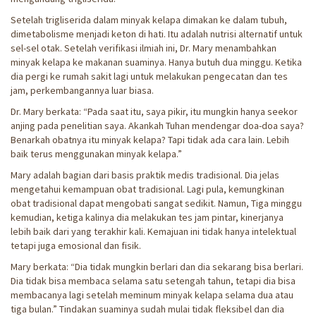
Setelah trigliserida dalam minyak kelapa dimakan ke dalam tubuh,
dimetabolisme menjadi keton di hati. Itu adalah nutrisi alternatif untuk
sel-sel otak. Setelah verifikasi ilmiah ini, Dr. Mary menambahkan
minyak kelapa ke makanan suaminya. Hanya butuh dua minggu. Ketika
dia pergi ke rumah sakit lagi untuk melakukan pengecatan dan tes
jam, perkembangannya luar biasa.
Dr. Mary berkata: “Pada saat itu, saya pikir, itu mungkin hanya seekor
anjing pada penelitian saya. Akankah Tuhan mendengar doa-doa saya?
Benarkah obatnya itu minyak kelapa? Tapi tidak ada cara lain. Lebih
baik terus menggunakan minyak kelapa.”
Mary adalah bagian dari basis praktik medis tradisional. Dia jelas
mengetahui kemampuan obat tradisional. Lagi pula, kemungkinan
obat tradisional dapat mengobati sangat sedikit. Namun, Tiga minggu
kemudian, ketiga kalinya dia melakukan tes jam pintar, kinerjanya
lebih baik dari yang terakhir kali. Kemajuan ini tidak hanya intelektual
tetapi juga emosional dan fisik.
Mary berkata: “Dia tidak mungkin berlari dan dia sekarang bisa berlari.
Dia tidak bisa membaca selama satu setengah tahun, tetapi dia bisa
membacanya lagi setelah meminum minyak kelapa selama dua atau
tiga bulan.” Tindakan suaminya sudah mulai tidak fleksibel dan dia