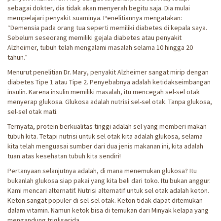
sebagai dokter, dia tidak akan menyerah begitu saja. Dia mulai
mempelajari penyakit suaminya. Penelitiannya mengatakan:
“Demensia pada orang tua seperti memiliki diabetes di kepala saya.
Sebelum seseorang memiliki gejala diabetes atau penyakit
Alzheimer, tubuh telah mengalami masalah selama 10 hingga 20
tahun.”
Menurut penelitian Dr. Mary, penyakit Alzheimer sangat mirip dengan
diabetes Tipe 1 atau Tipe 2. Penyebabnya adalah ketidakseimbangan
insulin. Karena insulin memiliki masalah, itu mencegah sel-sel otak
menyerap glukosa. Glukosa adalah nutrisi sel-sel otak. Tanpa glukosa,
sel-sel otak mati.
Ternyata, protein berkualitas tinggi adalah sel yang memberi makan
tubuh kita. Tetapi nutrisi untuk sel otak kita adalah glukosa, selama
kita telah menguasai sumber dari dua jenis makanan ini, kita adalah
tuan atas kesehatan tubuh kita sendiri!
Pertanyaan selanjutnya adalah, di mana menemukan glukosa? Itu
bukanlah glukosa siap pakai yang kita beli dari toko. Itu bukan anggur.
Kami mencari alternatif. Nutrisi alternatif untuk sel otak adalah keton.
Keton sangat populer di sel-sel otak. Keton tidak dapat ditemukan
dalam vitamin. Namun ketok bisa di temukan dari Minyak kelapa yang
mengandung trigliserida.