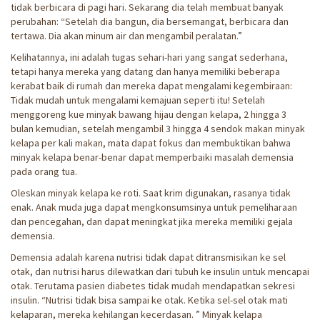
tidak berbicara di pagi hari. Sekarang dia telah membuat banyak
perubahan: “Setelah dia bangun, dia bersemangat, berbicara dan
tertawa. Dia akan minum air dan mengambil peralatan.”
Kelihatannya, ini adalah tugas sehari-hari yang sangat sederhana,
tetapi hanya mereka yang datang dan hanya memiliki beberapa
kerabat baik di rumah dan mereka dapat mengalami kegembiraan:
Tidak mudah untuk mengalami kemajuan seperti itu! Setelah
menggoreng kue minyak bawang hijau dengan kelapa, 2 hingga 3
bulan kemudian, setelah mengambil 3 hingga 4 sendok makan minyak
kelapa per kali makan, mata dapat fokus dan membuktikan bahwa
minyak kelapa benar-benar dapat memperbaiki masalah demensia
pada orang tua.
Oleskan minyak kelapa ke roti. Saat krim digunakan, rasanya tidak
enak. Anak muda juga dapat mengkonsumsinya untuk pemeliharaan
dan pencegahan, dan dapat meningkat jika mereka memiliki gejala
demensia.
Demensia adalah karena nutrisi tidak dapat ditransmisikan ke sel
otak, dan nutrisi harus dilewatkan dari tubuh ke insulin untuk mencapai
otak. Terutama pasien diabetes tidak mudah mendapatkan sekresi
insulin. “Nutrisi tidak bisa sampai ke otak. Ketika sel-sel otak mati
kelaparan, mereka kehilangan kecerdasan. ” Minyak kelapa