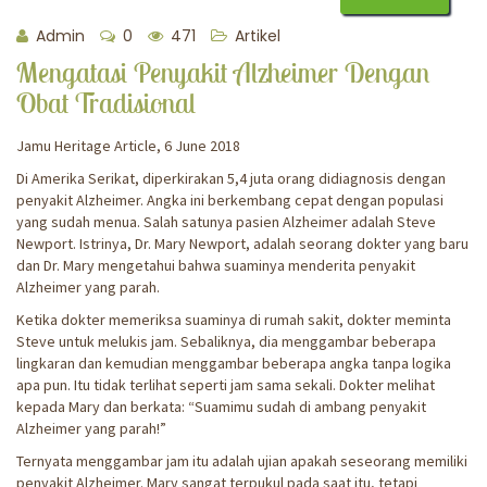
Admin
0
471
Artikel
Mengatasi Penyakit Alzheimer Dengan
Obat Tradisional
Jamu Heritage Article, 6 June 2018
Di Amerika Serikat, diperkirakan 5,4 juta orang didiagnosis dengan
penyakit Alzheimer. Angka ini berkembang cepat dengan populasi
yang sudah menua. Salah satunya pasien Alzheimer adalah Steve
Newport. Istrinya, Dr. Mary Newport, adalah seorang dokter yang baru
dan Dr. Mary mengetahui bahwa suaminya menderita penyakit
Alzheimer yang parah.
Ketika dokter memeriksa suaminya di rumah sakit, dokter meminta
Steve untuk melukis jam. Sebaliknya, dia menggambar beberapa
lingkaran dan kemudian menggambar beberapa angka tanpa logika
apa pun. Itu tidak terlihat seperti jam sama sekali. Dokter melihat
kepada Mary dan berkata: “Suamimu sudah di ambang penyakit
Alzheimer yang parah!”
Ternyata menggambar jam itu adalah ujian apakah seseorang memiliki
penyakit Alzheimer. Mary sangat terpukul pada saat itu, tetapi