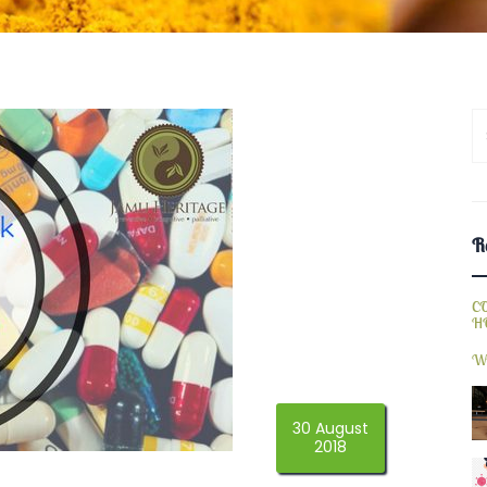
S
fo
Re
C
H
W
30 August
2018