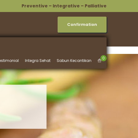
Preventive – Integrative – Palliative
Confirmation
0
estimonial
Integra Sehat
Sabun Kecantikan