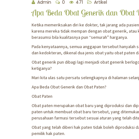
Admin
0
471
Artikel
Apa Beda Obat Generik dan Obat 
Ketika memeriksakan diri ke dokter, tak jarang ada pasie
karena mereka tidak mempan dengan obat generik, atau 
berasumsi bila kualitasnya pun “semurah” harganya.
Pada kenyataannya, semua anggapan tersebut hanyalah sala
dan kedokteran, dikenal dua jenis obat yaitu obat paten d
Obat generik pun dibagi lagi menjadi obat generik berlo
ketiganya?
Mari kita ulas satu persatu selengkapnya di halaman selan
Apa Beda Obat Generik dan Obat Paten?
Obat Paten
Obat paten merupakan obat baru yang diproduksi dan dip
paten untuk membuat obat baru tersebut, yang ditemukan 
perusahaan farmasi tersebut sesuai aturan yang telah dit
Obat yang telah diberi hak paten tidak boleh diproduksi d
pemilik hak paten.