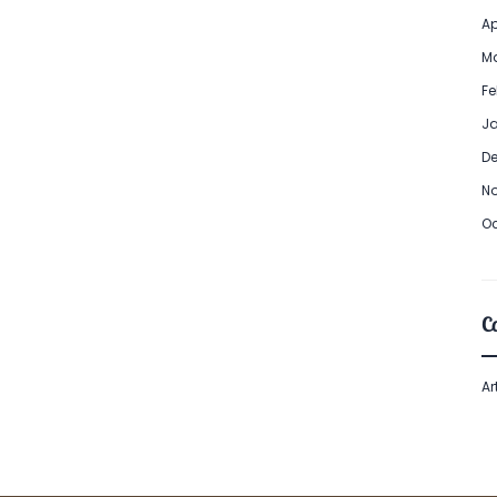
Ap
Ma
Fe
Ja
De
No
Oc
Ca
Ar