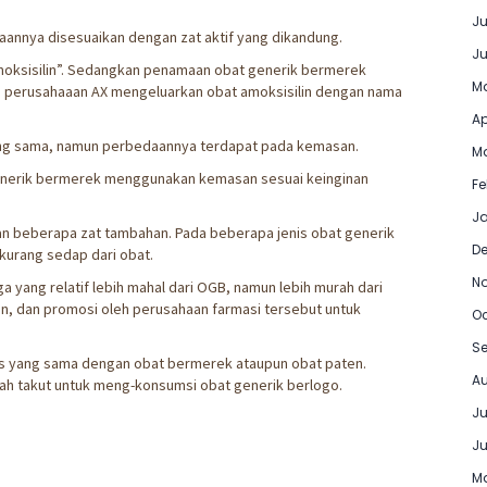
Ju
annya disesuaikan dengan zat aktif yang dikandung.
Ju
“Amoksisilin”. Sedangkan penamaan obat generik bermerek
Ma
a perusahaaan AX mengeluarkan obat amoksisilin dengan nama
Ap
yang sama, namun perbedaannya terdapat pada kemasan.
Ma
erik bermerek menggunakan kemasan sesuai keinginan
Fe
Ja
an beberapa zat tambahan. Pada beberapa jenis obat generik
D
kurang sedap dari obat.
N
a yang relatif lebih mahal dari OGB, namun lebih murah dari
n, dan promosi oleh perusahaan farmasi tersebut untuk
Oc
Se
tas yang sama dengan obat bermerek ataupun obat paten.
Au
lah takut untuk meng-konsumsi obat generik berlogo.
Ju
Ju
Ma