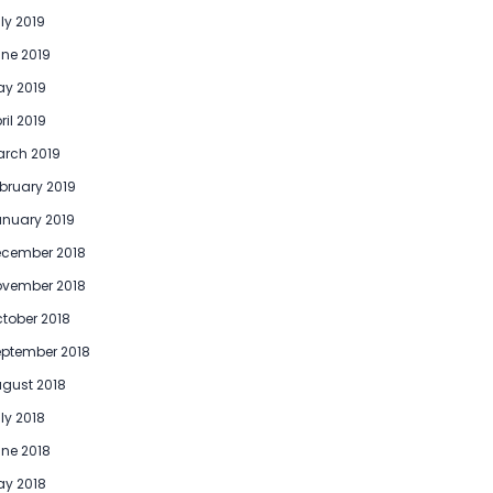
ly 2019
ne 2019
y 2019
ril 2019
rch 2019
bruary 2019
nuary 2019
ecember 2018
ovember 2018
tober 2018
ptember 2018
gust 2018
ly 2018
ne 2018
y 2018