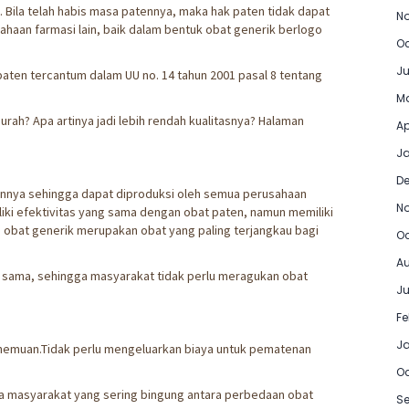
. Bila telah habis masa patennya, maka hak paten tidak dapat
No
ahaan farmasi lain, baik dalam bentuk obat generik berlogo
Oc
Ju
aten tercantum dalam UU no. 14 tahun 2001 pasal 8 tentang
Ma
rah? Apa artinya jadi lebih rendah kualitasnya? Halaman
Ap
Ja
D
ennya sehingga dapat diproduksi oleh semua perusahaan
N
liki efektivitas yang sama dengan obat paten, namun memiliki
, obat generik merupakan obat yang paling terjangkau bagi
Oc
Au
n sama, sehingga masyarakat tidak perlu meragukan obat
Ju
Fe
J
enemuan.Tidak perlu mengeluarkan biaya untuk pematenan
Oc
a masyarakat yang sering bingung antara perbedaan obat
Se