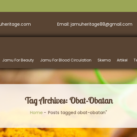
muheritage.com
Email: jamuheritage88@gmail.com
Jamu For Beauty
Jamu For Blood Circulation
Skema
Artikel
T
Tag Archives: Obat-Obatan
Home
Posts tagged obat-obatan"