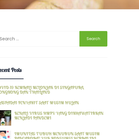
earch
r:
cent Posts
OVID-19 KEMBALI MELONJAK DI SINGAPURA,
ONGKONG DAN THAILAND
ASPADAI PENYAKIT SAAT MUSIM HUJAN
KENALI VIRUS HMPV YANG DIKHAWATIRKAN
MENJADI PANDEMI
IMUNITAS TUBUH MENURUN SAAT MUSIM
PANCAROBA? YUK KONSUMSI HERBAL INI