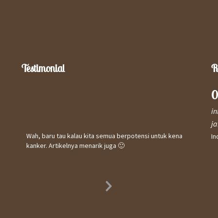
Testimonial
R
0
Kepuasan Terhadap Informasi
Kep
i
Website
Saya 
j
meny
Wah, baru tau kalau kita semua berpotensi untuk kena
In
& se
kanker. Artikelnya menarik juga 🙂
Curak
Utomo
keban
31 October 2017
beker
Nam
Next
31 O
Slide