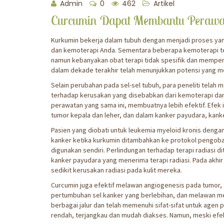
Admin
0
462
Artikel
Curcumin Dapat Membantu Perawa
Kurkumin bekerja dalam tubuh dengan menjadi proses yan
dan kemoterapi Anda. Sementara beberapa kemoterapi te
namun kebanyakan obat terapi tidak spesifik dan mempen
dalam dekade terakhir telah menunjukkan potensi yang m
Selain perubahan pada sel-sel tubuh, para peneliti tel
terhadap kerusakan yang disebabkan dari kemoterapi dan 
perawatan yang sama ini, membuatnya lebih efektif. Efek
tumor kepala dan leher, dan dalam kanker payudara, kank
Pasien yang diobati untuk leukemia myeloid kronis deng
kanker ketika kurkumin ditambahkan ke protokol pengoba
digunakan sendiri. Perlindungan terhadap terapi radiasi 
kanker payudara yang menerima terapi radiasi. Pada akhi
sedikit kerusakan radiasi pada kulit mereka.
Curcumin juga efektif melawan angiogenesis pada tumor
pertumbuhan sel kanker yang berlebihan, dan melawan m
berbagai jalur dan telah memenuhi sifat-sifat untuk agen 
rendah, terjangkau dan mudah diakses. Namun, meski efekti