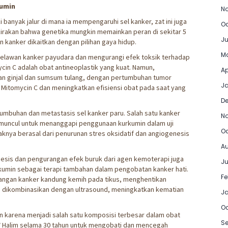
cumin
No
banyak jalur di mana ia mempengaruhi sel kanker, zat ini juga
Oc
kirakan bahwa genetika mungkin memainkan peran di sekitar 5
Ju
kanker dikaitkan dengan pilihan gaya hidup.
Ma
melawan kanker payudara dan mengurangi efek toksik terhadap
n C adalah obat antineoplastik yang kuat. Namun,
Ap
n ginjal dan sumsum tulang, dengan pertumbuhan tumor
Ja
itomycin C dan meningkatkan efisiensi obat pada saat yang
D
mbuhan dan metastasis sel kanker paru. Salah satu kanker
N
a muncul untuk menanggapi penggunaan kurkumin dalam uji
Oc
paknya berasal dari penurunan stres oksidatif dan angiogenesis
Au
nesis dan pengurangan efek buruk dari agen kemoterapi juga
Ju
umin sebagai terapi tambahan dalam pengobatan kanker hati.
Fe
gan kanker kandung kemih pada tikus, menghentikan
a dikombinasikan dengan ultrasound, meningkatkan kematian
J
Oc
n karena menjadi salah satu komposisi terbesar dalam obat
Se
 W Halim selama 30 tahun untuk mengobati dan mencegah