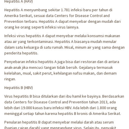
Hepatitis A (HAV)
Hepatitis A menyumbang sekitar 1.781 infeksi baru per tahun di
Amerika Serikat, sesuai data Centers for Disease Control and
Prevention terbaru. Hepatitis A dapat menyebar dengan mudah dari
orang ke orang seperti infeksi virus lainnya.
Infeksi virus hepatitis A dapat menyebar melalui konsumsi makanan
atau air yang terkontaminasi. Hepatitis A biasanya mudah menular
dalam satu keluarga di satu rumah. Misal, minum air yang sama dengan
penderita hepatitis.
Penyebaran infeksi hepatitis A juga bisa dari restoran dan di antara
anak-anak jika mencuci tangan tidak bersih. Gejalanya termasuk
kelelahan, mual, sakit perut, kehilangan nafsu makan, dan demam
ringan.
Hepatitis B (HBV)
Virus hepatitis B bisa ditularkan dari ibu hamil ke bayinya. Berdasarkan
data Centers for Disease Control and Prevention tahun 2013, ada
lebih dari 19.000 kasus baru infeksi HBV. Ada lebih dari 1.800 orang
meninggal setiap tahun karena hepatitis B kronis di Amerika Serikat.
Penularan hepatitis B dapat menyebar melalui darah atau serum
(bagian cairan darah) yang mengandung virus. Selain itu, penyakit