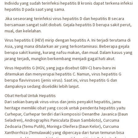
Individu yang sudah terinfeksi hepatitis B kronis dapat terkena infeksi
hepatitis D pada saat yang sama.
Jika seseorang terinfeksi virus hepatitis D dan hepatitis B secara
bersamaan sangat sulit diobati. Gejala hepatitis D berupa sakit perut,
mual, dan kelelahan.
Virus hepatitis E (HEV) mirip dengan hepatitis A. Ini terjadi terutama di
Asia, yang mana ditularkan air yang terkontaminasi. Beberapa gejala
berupa sakit kuning, kurang nafsu makan, dan mual. Dalam kasus yang
jarang terjadi, mungkin berkembang menjadi gagal hati akut.
Virus Hepatitis G (HGV, yang juga disebut GBV-C) baru-baru ini
ditemukan dan menyerupai hepatitis C. Namun, virus hepatitis G
berupa flaviviruses (jenis virus). Saat ini, virus hepatitis G dan
dampaknya sedang diselidiki lebih lanjut.
Obat Herbal Untuk Hepatitis
Dari sekian banyak virus-virus dan jenis penyakit hepatitis, jamu
heritage memiliki obat yang cocok untuk penderita hepatitis yaitu
Curhepar, Curhepar terdiri dari komposisi Oenanthe Javanica (Daun
Seladren), Andrographis Paniculata (Daun Sambiloto), Curcuma
Zedoaria (Temu Putih), Moringa Oleifera (Daun Kelor), Curcuma
Xanthorrhiza (Temulawak) yang dipercaya dari turun temurun bisa