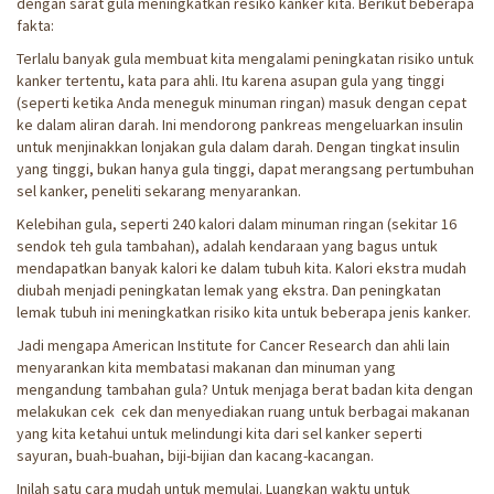
dengan sarat gula meningkatkan resiko kanker kita. Berikut beberapa
fakta:
Terlalu banyak gula membuat kita mengalami peningkatan risiko untuk
kanker tertentu, kata para ahli. Itu karena asupan gula yang tinggi
(seperti ketika Anda meneguk minuman ringan) masuk dengan cepat
ke dalam aliran darah. Ini mendorong pankreas mengeluarkan insulin
untuk menjinakkan lonjakan gula dalam darah. Dengan tingkat insulin
yang tinggi, bukan hanya gula tinggi, dapat merangsang pertumbuhan
sel kanker, peneliti sekarang menyarankan.
Kelebihan gula, seperti 240 kalori dalam minuman ringan (sekitar 16
sendok teh gula tambahan), adalah kendaraan yang bagus untuk
mendapatkan banyak kalori ke dalam tubuh kita. Kalori ekstra mudah
diubah menjadi peningkatan lemak yang ekstra. Dan peningkatan
lemak tubuh ini meningkatkan risiko kita untuk beberapa jenis kanker.
Jadi mengapa American Institute for Cancer Research dan ahli lain
menyarankan kita membatasi makanan dan minuman yang
mengandung tambahan gula? Untuk menjaga berat badan kita dengan
melakukan cek cek dan menyediakan ruang untuk berbagai makanan
yang kita ketahui untuk melindungi kita dari sel kanker seperti
sayuran, buah-buahan, biji-bijian dan kacang-kacangan.
Inilah satu cara mudah untuk memulai. Luangkan waktu untuk