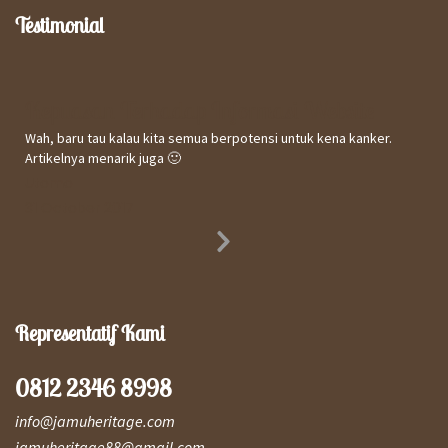
Testimonial
Kepuasan Terhadap Informasi Website
Wah, baru tau kalau kita semua berpotensi untuk kena kanker.
Artikelnya menarik juga 🙂
Utomo
31 October 2017
Next
Slide
Representatif Kami
0812 2346 8998
info@jamuheritage.com
jamuheritage88@gmail.com