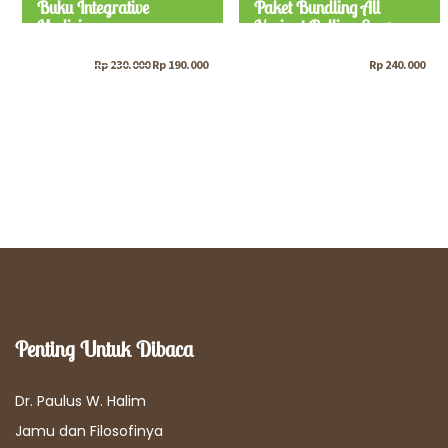
Buku Integrative
Paket Bundling All
Medicine
Variant Bellina Soap
Original
Current
Rp
230.000
Rp
190.000
Rp
240.000
price
price
was:
is:
Rp 230.000.
Rp 190.000.
Penting Untuk Dibaca
Dr. Paulus W. Halim
Jamu dan Filosofinya