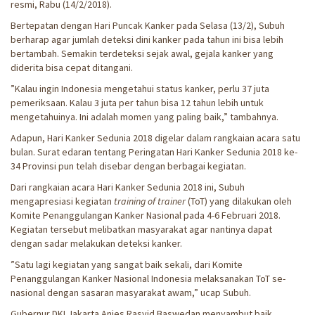
resmi, Rabu (14/2/2018).
Bertepatan dengan Hari Puncak Kanker pada Selasa (13/2), Subuh
berharap agar jumlah deteksi dini kanker pada tahun ini bisa lebih
bertambah. Semakin terdeteksi sejak awal, gejala kanker yang
diderita bisa cepat ditangani.
”Kalau ingin Indonesia mengetahui status kanker, perlu 37 juta
pemeriksaan. Kalau 3 juta per tahun bisa 12 tahun lebih untuk
mengetahuinya. Ini adalah momen yang paling baik,” tambahnya.
Adapun, Hari Kanker Sedunia 2018 digelar dalam rangkaian acara satu
bulan. Surat edaran tentang Peringatan Hari Kanker Sedunia 2018 ke-
34 Provinsi pun telah disebar dengan berbagai kegiatan.
Dari rangkaian acara Hari Kanker Sedunia 2018 ini, Subuh
mengapresiasi kegiatan
training of trainer
(ToT) yang dilakukan oleh
Komite Penanggulangan Kanker Nasional pada 4-6 Februari 2018.
Kegiatan tersebut melibatkan masyarakat agar nantinya dapat
dengan sadar melakukan deteksi kanker.
”Satu lagi kegiatan yang sangat baik sekali, dari Komite
Penanggulangan Kanker Nasional Indonesia melaksanakan ToT se-
nasional dengan sasaran masyarakat awam,” ucap Subuh.
Gubernur DKI Jakarta Anies Rasyid Baswedan menyambut baik