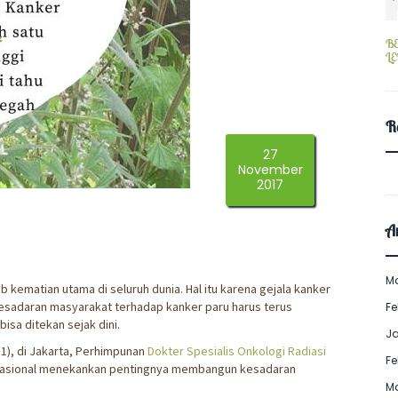
B
L
R
27
November
2017
Ar
M
kematian utama di seluruh dunia. Hal itu karena gejala kanker
, kesadaran masyarakat terhadap kanker paru harus terus
Fe
bisa ditekan sejak dini.
J
1), di Jakarta, Perhimpunan
Dokter Spesialis Onkologi Radiasi
Fe
Nasional menekankan pentingnya membangun kesadaran
M