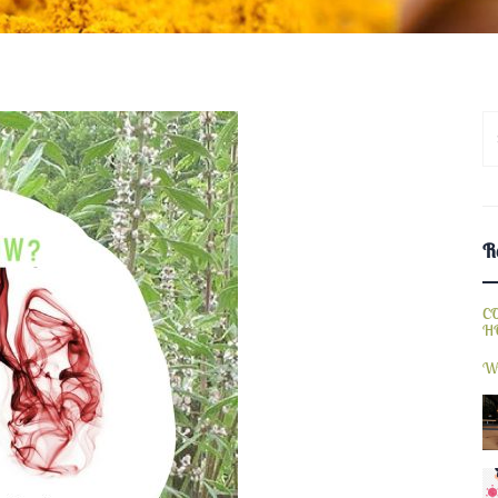
S
fo
Re
C
H
W