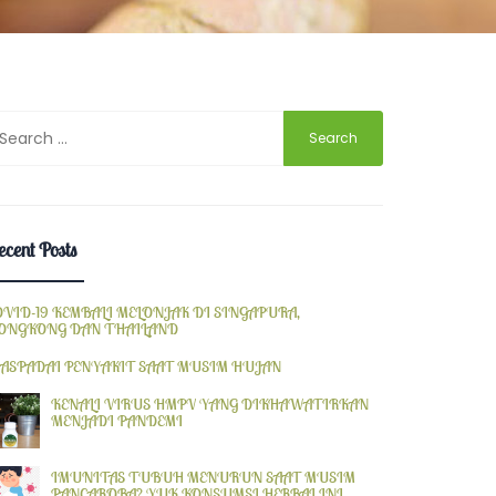
earch
r:
cent Posts
OVID-19 KEMBALI MELONJAK DI SINGAPURA,
ONGKONG DAN THAILAND
ASPADAI PENYAKIT SAAT MUSIM HUJAN
KENALI VIRUS HMPV YANG DIKHAWATIRKAN
MENJADI PANDEMI
IMUNITAS TUBUH MENURUN SAAT MUSIM
PANCAROBA? YUK KONSUMSI HERBAL INI