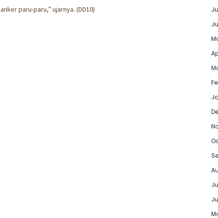
nker paru-paru,” ujarnya. (DD10)
Ju
Ju
Ma
Ap
Ma
Fe
Ja
D
N
Oc
Se
Au
Ju
Ju
Ma