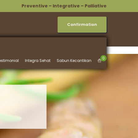
Preventive – Integrative – Palliative
Confirmation
0
estimonial
Integra Sehat
Sabun Kecantikan