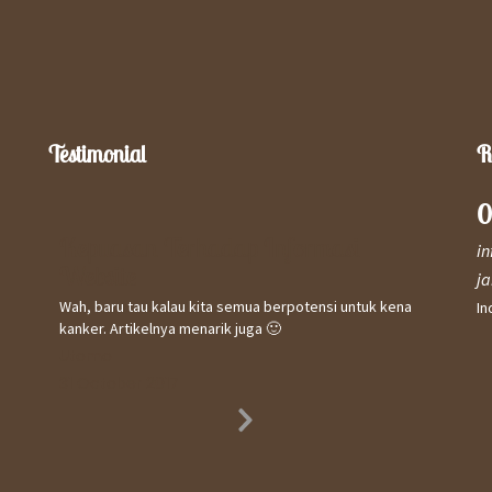
Testimonial
R
0
Kepuasan Terhadap Informasi
Kep
i
Website
Saya 
j
meny
Wah, baru tau kalau kita semua berpotensi untuk kena
In
& se
kanker. Artikelnya menarik juga 🙂
Curak
Utomo
keban
31 October 2017
beker
Nam
Next
31 O
Slide