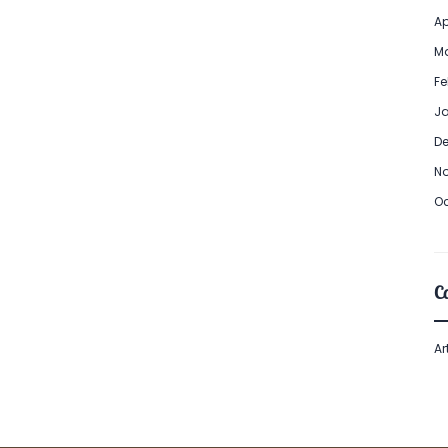
Ap
Ma
Fe
Ja
De
No
Oc
Ca
Ar