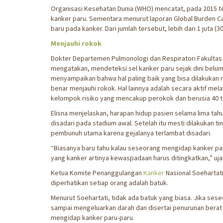
Organisasi Kesehatan Dunia (WHO) mencatat, pada 2015 te
kanker paru. Sementara menurut laporan Global Burden Can
baru pada kanker. Dari jumlah tersebut, lebih dari 1 juta 
Menjauhi rokok
Dokter Departemen Pulmonologi dan Respiratori Fakultas 
mengatakan, mendeteksi sel kanker paru sejak dini belum
menyampaikan bahwa hal paling baik yang bisa dilakukan
benar menjauhi rokok. Hal lainnya adalah secara aktif mel
kelompok risiko yang mencakup perokok dan berusia 40 t
Elisna menjelaskan, harapan hidup pasien selama lima tahu
disadari pada stadium awal. Setelah itu mesti dilakukan ti
pembunuh utama karena gejalanya terlambat disadari.
“Biasanya baru tahu kalau seseorang mengidap kanker paru
yang kanker artinya kewaspadaan harus ditingkatkan,” ujar
Ketua Komite Penanggulangan
Kanker
Nasional Soehartat
diperhatikan setiap orang adalah batuk.
Menurut Soehartati, tidak ada batuk yang biasa. Jika se
sampai mengeluarkan darah dan disertai penurunan berat b
mengidap kanker paru-paru.