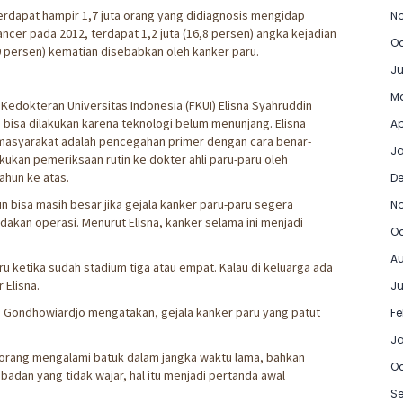
rdapat hampir 1,7 juta orang yang didiagnosis mengidap
No
cer pada 2012, terdapat 1,2 juta (16,8 persen) angka kejadian
Oc
(30 persen) kematian disebabkan oleh kanker paru.
Ju
Ma
Kedokteran Universitas Indonesia (FKUI) Elisna Syahruddin
 bisa dilakukan karena teknologi belum menunjang. Elisna
Ap
 masyarakat adalah pencegahan primer dengan cara benar-
Ja
akukan pemeriksaan rutin ke dokter ahli paru-paru oleh
ahun ke atas.
D
n bisa masih besar jika gejala kanker paru-paru segera
N
ndakan operasi. Menurut Elisna, kanker selama ini menjadi
Oc
Au
 ketika sudah stadium tiga atau empat. Kalau di keluarga ada
 Elisna.
Ju
i Gondhowiardjo mengatakan, gejala kanker paru yang patut
Fe
J
seorang mengalami batuk dalam jangka waktu lama, bahkan
Oc
adan yang tidak wajar, hal itu menjadi pertanda awal
Se