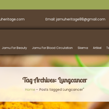
muheritage.com
Email: jamuheritage88@gmail.com
Jamu For Beauty
Jamu For Blood Circulation
Skema
Artikel
T
Tag Archives: Lungcancer
Home
Posts tagged Lungcancer"