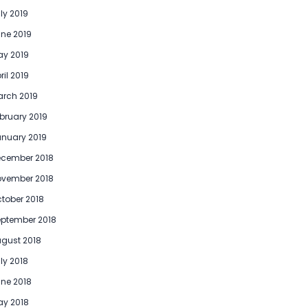
ly 2019
ne 2019
y 2019
ril 2019
rch 2019
bruary 2019
nuary 2019
ecember 2018
ovember 2018
tober 2018
ptember 2018
gust 2018
ly 2018
ne 2018
y 2018