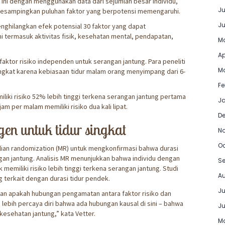
ini dengan menggunakan data dari sejumlah besar individu,
Ju
esampingkan puluhan faktor yang berpotensi memengaruhi.
Ju
nghilangkan efek potensial 30 faktor yang dapat
i termasuk aktivitas fisik, kesehatan mental, pendapatan,
Ma
Ap
faktor risiko independen untuk serangan jantung. Para peneliti
Ma
gkat karena kebiasaan tidur malam orang menyimpang dari 6-
Fe
liki risiko 52% lebih tinggi terkena serangan jantung pertama
Ja
jam per malam memiliki risiko dua kali lipat.
D
en untuk tidur singkat
N
Oc
an randomization (MR) untuk mengkonfirmasi bahwa durasi
gan jantung. Analisis MR menunjukkan bahwa individu dengan
Se
miliki risiko lebih tinggi terkena serangan jantung. Studi
Au
g terkait dengan durasi tidur pendek.
Ju
n apakah hubungan pengamatan antara faktor risiko dan
 lebih percaya diri bahwa ada hubungan kausal di sini – bahwa
Ju
 kesehatan jantung,” kata Vetter.
Ma