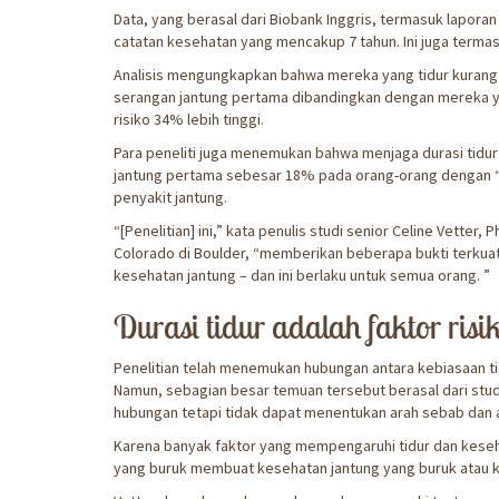
Data, yang berasal dari Biobank Inggris, termasuk laporan
catatan kesehatan yang mencakup 7 tahun. Ini juga termasu
Analisis mengungkapkan bahwa mereka yang tidur kurang da
serangan jantung pertama dibandingkan dengan mereka yang
risiko 34% lebih tinggi.
Para peneliti juga menemukan bahwa menjaga durasi tidur
jantung pertama sebesar 18% pada orang-orang dengan 
penyakit jantung.
“[Penelitian] ini,” kata penulis studi senior Celine Vetter, P
Colorado di Boulder, “memberikan beberapa bukti terkuat n
kesehatan jantung – dan ini berlaku untuk semua orang. ”
Durasi tidur adalah faktor ris
Penelitian telah menemukan hubungan antara kebiasaan t
Namun, sebagian besar temuan tersebut berasal dari stud
hubungan tetapi tidak dapat menentukan arah sebab dan a
Karena banyak faktor yang mempengaruhi tidur dan keseh
yang buruk membuat kesehatan jantung yang buruk atau k