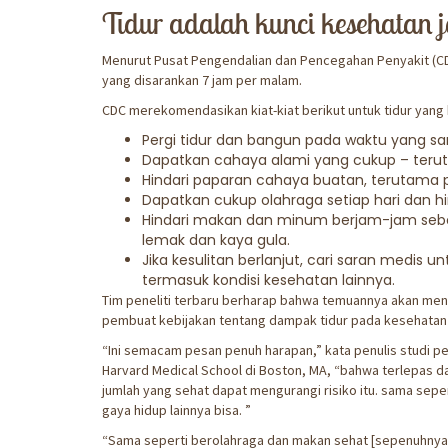
Tidur adalah kunci kesehatan 
Menurut Pusat Pengendalian dan Pencegahan Penyakit (CDC)
yang disarankan 7 jam per malam.
CDC merekomendasikan kiat-kiat berikut untuk tidur yang 
Pergi tidur dan bangun pada waktu yang sam
Dapatkan cahaya alami yang cukup – teruta
Hindari paparan cahaya buatan, terutama 
Dapatkan cukup olahraga setiap hari dan hin
Hindari makan dan minum berjam-jam sebe
lemak dan kaya gula.
Jika kesulitan berlanjut, cari saran medis
termasuk kondisi kesehatan lainnya.
Tim peneliti terbaru berharap bahwa temuannya akan men
pembuat kebijakan tentang dampak tidur pada kesehatan 
“Ini semacam pesan penuh harapan,” kata penulis studi p
Harvard Medical School di Boston, MA, “bahwa terlepas da
jumlah yang sehat dapat mengurangi risiko itu. sama sep
gaya hidup lainnya bisa. ”
“Sama seperti berolahraga dan makan sehat [sepenuhnya] d