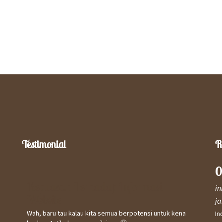
Testimonial
R
0
Kepuasan Terhadap Informasi
Kep
i
Website
Saya 
j
meny
Wah, baru tau kalau kita semua berpotensi untuk kena
In
& se