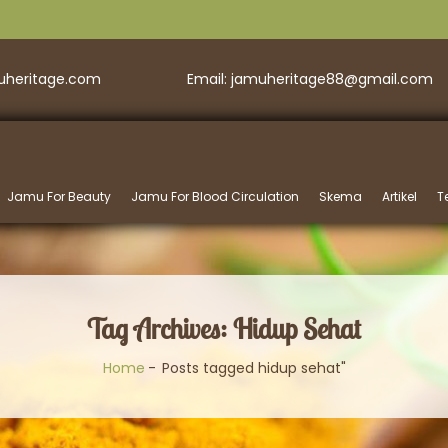
muheritage.com
Email: jamuheritage88@gmail.com
Jamu For Beauty
Jamu For Blood Circulation
Skema
Artikel
T
Tag Archives: Hidup Sehat
Home
Posts tagged hidup sehat"