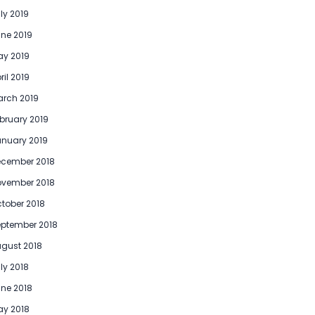
ly 2019
ne 2019
y 2019
ril 2019
rch 2019
bruary 2019
nuary 2019
ecember 2018
ovember 2018
tober 2018
ptember 2018
gust 2018
ly 2018
ne 2018
y 2018