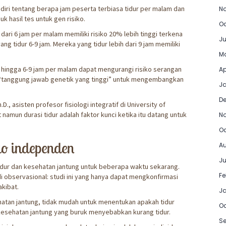
 diri tentang berapa jam peserta terbiasa tidur per malam dan
No
k hasil tes untuk gen risiko.
Oc
ri 6 jam per malam memiliki risiko 20% lebih tinggi terkena
Ju
 tidur 6-9 jam. Mereka yang tidur lebih dari 9 jam memiliki
Ma
 hingga 6-9 jam per malam dapat mengurangi risiko serangan
Ap
“tanggung jawab genetik yang tinggi” untuk mengembangkan
Ja
D
h.D., asisten profesor fisiologi integratif di University of
amun durasi tidur adalah faktor kunci ketika itu datang untuk
N
Oc
iko independen
Au
Ju
idur dan kesehatan jantung untuk beberapa waktu sekarang.
Fe
i observasional: studi ini yang hanya dapat mengkonfirmasi
kibat.
J
atan jantung, tidak mudah untuk menentukan apakah tidur
Oc
esehatan jantung yang buruk menyebabkan kurang tidur.
Se