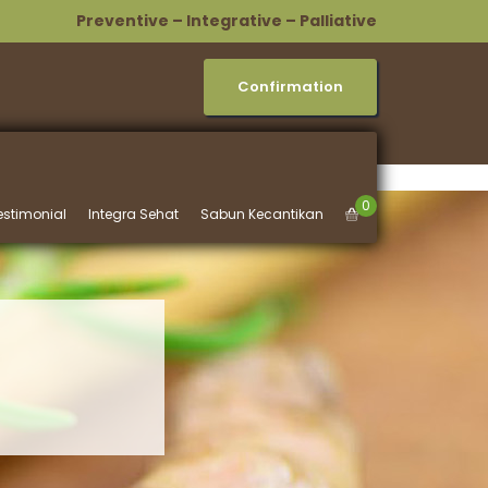
Preventive – Integrative – Palliative
Confirmation
0
estimonial
Integra Sehat
Sabun Kecantikan