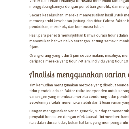
Vetter dan rekan-rekannya berusaha memenuhi tantangan 
menggabungkannya dengan penelitian genetik, dan meng
Secara keseluruhan, mereka menyesuaikan hasil untuk me
memengaruhi kesehatan jantung dan tidur. Faktor-faktor in
pendidikan, merokok, dan komposisi tubuh.
Hasil para peneliti menunjukkan bahwa durasi tidur adalah 
menemukan bahwa risiko serangan jantung semakin menin
9 jam.
Orang-orang yang tidur 5 jam setiap malam, misalnya, memi
daripada mereka yang tidur 7-8 jam. Individu yang tidur 10 
Analisis menggunakan varian g
Tim kemudian menggunakan metode yang disebut Mendeli
tidur pendek adalah faktor risiko independen untuk seran
varian gen yang membuat mereka cenderung tidur pendek me
sebelumnya telah menemukan lebih dari 2 lusin varian yan
Dengan menggunakan varian genetik, MR dapat menentuka
penyakit konsisten dengan efek kausal. “Ini memberi kami
itu adalah durasi tidur, bukan hal lain, yang mempengaruhi