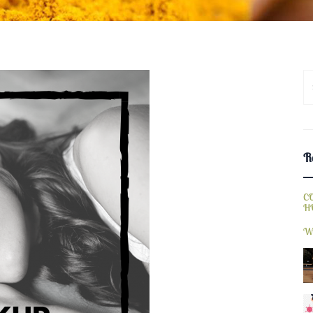
S
fo
Re
C
H
W