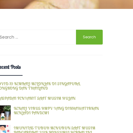
earch
r:
cent Posts
OVID-19 KEMBALI MELONJAK DI SINGAPURA,
ONGKONG DAN THAILAND
ASPADAI PENYAKIT SAAT MUSIM HUJAN
KENALI VIRUS HMPV YANG DIKHAWATIRKAN
MENJADI PANDEMI
IMUNITAS TUBUH MENURUN SAAT MUSIM
PANCAROBA? YUK KONSUMSI HERBAL INI