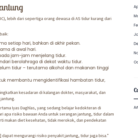
jantung
Ap
Ma
, lebih dari sepertiga orang dewasa di AS tidur kurang dari
Fe
baik:
Ja
a setiap hari, bahkan di akhir pekan.
De
ma di awal hari.
No
pada jam-jam menjelang tidur.
dari berolahraga di dekat waktu tidur.
Oc
lum tidur – terutama alkohol dan makanan tinggi
 untuk membantu mengidentifikasi hambatan tidur,
Ca
ingkatkan kesadaran di kalangan dokter, masyarakat, dan
jantung.
Ar
ertama Iyas Daghlas, yang sedang belajar kedokteran di
ri apa risiko bawaan Anda untuk serangan jantung, tidur dalam
erti makan diet kesehatan, tidak merokok, dan pendekatan
apat mengurangi risiko penyakit jantung, tidur juga bisa.”