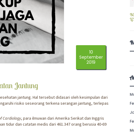
B
L
R
10
September
2019
Ar
atan Jantung
M
esehatan jantung. Hal tersebut didasari oleh kesimpulan dari
garuhi risiko seseorang terkena serangan jantung, terlepas
Fe
J
f Cardiology
, para ilmuwan dari Amerika Serikat dan Inggris
Fe
tidur dan catatan medis dari 461.347 orang berusia 40-69
M