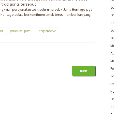
tradisional tersebut
J
ngkaian persyaratan tes), seluruh produk Jamu Heritage juga
 Heritage selalu berkomitmen untuk terus memberikan yang
Oc
Se
Ju
ia
produksi jamu
terpercaya
Ju
Ma
Ap
Ma
Fe
Next
Ja
D
N
Oc
Se