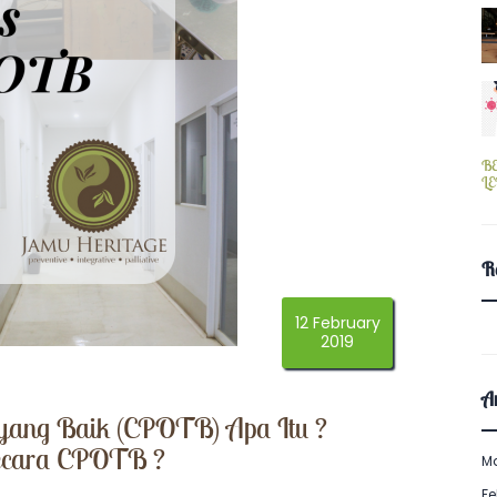
B
L
R
12 February
2019
Ar
 yang Baik (CPOTB) Apa Itu ?
Secara CPOTB ?
M
Fe