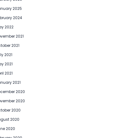
anuary 2025
bruary 2024
ay 2022
vember 2021
tober 2021
ly 2021
y 2021
ril 2021
nuary 2021
ecember 2020
ovember 2020
tober 2020
gust 2020
ne 2020
bruary 2020