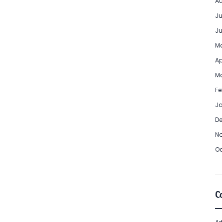
Au
Ju
Ju
Ma
Ap
Ma
Fe
Ja
De
No
Oc
Ca