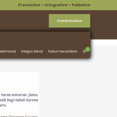
Preventive – Integrative – Palliative
Confirmation
0
estimonial
Integra Sehat
Sabun Kecantikan
a turun-temurun. Jamu,
baik bagi tubuh karena
ern.