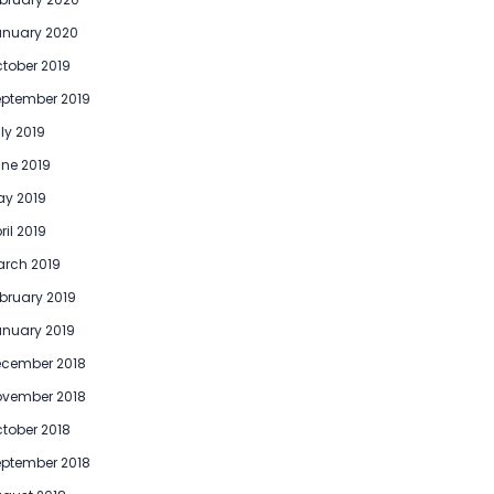
anuary 2020
tober 2019
ptember 2019
ly 2019
ne 2019
y 2019
ril 2019
rch 2019
bruary 2019
nuary 2019
ecember 2018
ovember 2018
tober 2018
ptember 2018