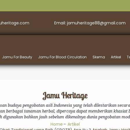
muheritage.com
Email: jamuheritage88@gmail.com
Jamu For Beauty
Jamu For Blood Circulation
Skema
Artikel
T
Jamu Heritage
n budaya pengobatan asli Indonesia yang telah dilestarikan secar
ikan berbagai tanaman herbal, dipercaya dapat memberikan khasiat 
ah digunakan bahkan jauh sebelum dikenalnya dunia pengobatan mod
Home
Artikel