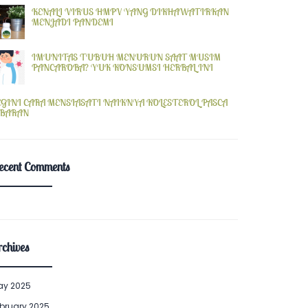
KENALI VIRUS HMPV YANG DIKHAWATIRKAN
MENJADI PANDEMI
IMUNITAS TUBUH MENURUN SAAT MUSIM
PANCAROBA? YUK KONSUMSI HERBAL INI
EGINI CARA MENSIASATI NAIKNYA KOLESTEROL PASCA
EBARAN
ecent Comments
chives
ay 2025
bruary 2025