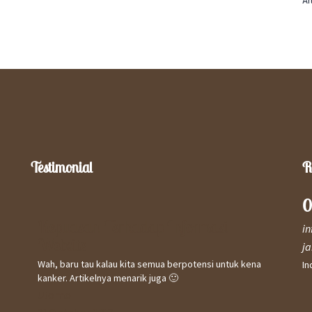
Ar
Testimonial
R
0
Kepuasan Terhadap Informasi
Kep
i
Website
Saya 
j
meny
Wah, baru tau kalau kita semua berpotensi untuk kena
In
& se
kanker. Artikelnya menarik juga 🙂
Curak
Utomo
keban