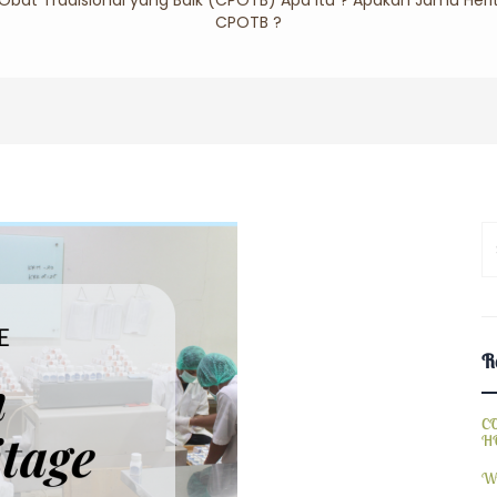
at Tradisional yang Baik (CPOTB) Apa Itu ? Apakah Jamu Heri
CPOTB ?
S
fo
Re
C
H
W