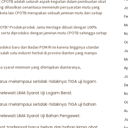
at CPOTB adalah seluruh aspek kegiatan dalam pembuatan obat
ang dihasilkan senantiasa memenuhi persyaratan mutu yang
J
kata lain CPOTB merupakan sebuah jaminan mutu dari setiap
Fe
M
POTB? Produk-produk Jamu Heritage dibuat dengan 100%
m serta diproduksi dengan jaminan mutu CPOTB sehingga setiap
No
Oc
duksi baru dari Badan POM RI ini karena tingginya standar
Ju
salah satu industri herbal di provinsi Banten yang mampu
Ma
 syarat minimum yang ditetapkan diantaranya,
Ap
Ja
rus melampaui setidak-tidaknya TIGA uji logam
D
lewati LIMA Syarat Uji Logam Berat.
N
Oc
rus melampaui setidak-tidaknya TIGA uji bahan
Au
lewati LIMA Syarat Uji Bahan Pengawet.
Ju
 tradisional harus bebas dari bahan kimia obat
Fe