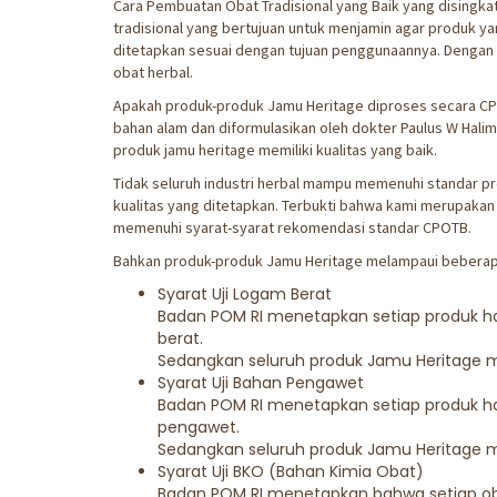
Cara Pembuatan Obat Tradisional yang Baik yang disingk
tradisional yang bertujuan untuk menjamin agar produk y
ditetapkan sesuai dengan tujuan penggunaannya. Dengan 
obat herbal.
Apakah produk-produk Jamu Heritage diproses secara C
bahan alam dan diformulasikan oleh dokter Paulus W Hali
produk jamu heritage memiliki kualitas yang baik.
Tidak seluruh industri herbal mampu memenuhi standar pro
kualitas yang ditetapkan. Terbukti bahwa kami merupakan 
memenuhi syarat-syarat rekomendasi standar CPOTB.
Bahkan produk-produk Jamu Heritage melampaui beberapa
Syarat Uji Logam Berat
Badan POM RI menetapkan setiap produk ha
berat.
Sedangkan seluruh produk Jamu Heritage me
Syarat Uji Bahan Pengawet
Badan POM RI menetapkan setiap produk ha
pengawet.
Sedangkan seluruh produk Jamu Heritage me
Syarat Uji BKO (Bahan Kimia Obat)
Badan POM RI menetapkan bahwa setiap obat