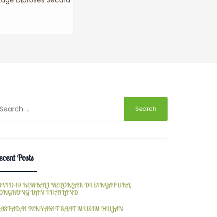
tage Diproses Secara
earch
r:
cent Posts
OVID-19 KEMBALI MELONJAK DI SINGAPURA,
ONGKONG DAN THAILAND
ASPADAI PENYAKIT SAAT MUSIM HUJAN