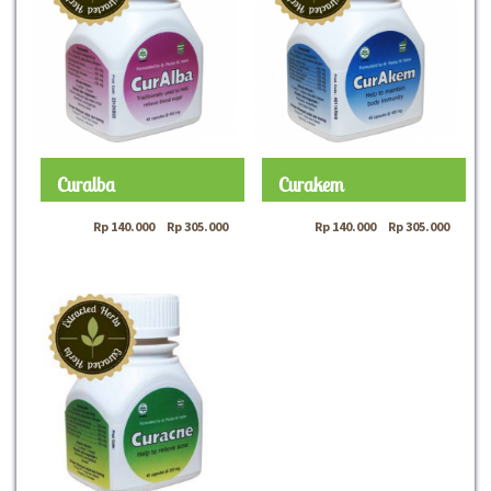
Curalba
Curakem
Rp
140.000
–
Rp
305.000
Rp
140.000
–
Rp
305.000