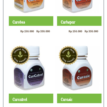
Curobes
Curhepar
Rp
150.000
–
Rp
330.000
Rp
150.000
–
Rp
330.000
Curcatrol
Curasic