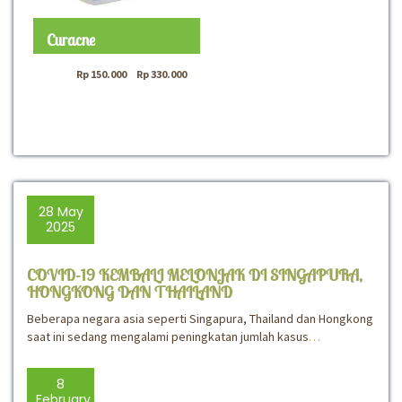
Curacne
Rp
150.000
–
Rp
330.000
28 May
2025
COVID-19 KEMBALI MELONJAK DI SINGAPURA,
HONGKONG DAN THAILAND
Beberapa negara asia seperti Singapura, Thailand dan Hongkong
saat ini sedang mengalami peningkatan jumlah kasus
…
8
February