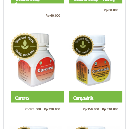
Lemongrass
Rp
60.000
Rp
60.000
Curerex
Curgastrik
Rp
175.000
–
Rp
390.000
Rp
150.000
–
Rp
330.000