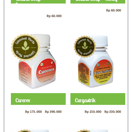
Lemongrass
Rp
60.000
Rp
60.000
Curerex
Curgastrik
Rp
175.000
–
Rp
390.000
Rp
150.000
–
Rp
330.000