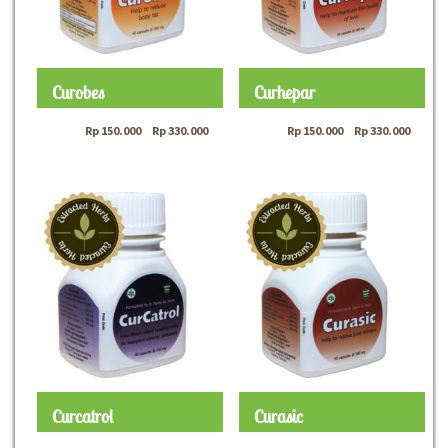
Curobes
Curhepar
Rp
150.000
–
Rp
330.000
Rp
150.000
–
Rp
330.000
Curcatrol
Curasic