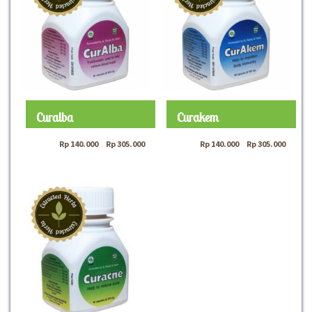
Curalba
Curakem
Rp
140.000
–
Rp
305.000
Rp
140.000
–
Rp
305.000