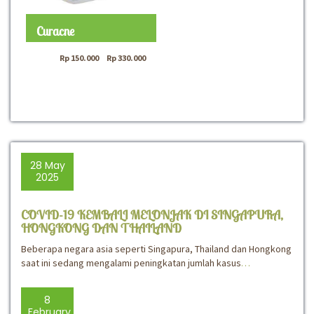
Curacne
Rp
150.000
–
Rp
330.000
28 May
2025
COVID-19 KEMBALI MELONJAK DI SINGAPURA,
HONGKONG DAN THAILAND
Beberapa negara asia seperti Singapura, Thailand dan Hongkong
saat ini sedang mengalami peningkatan jumlah kasus
…
8
February