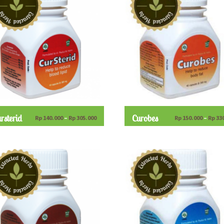
rsterid
Curobes
Rp
140.000
–
Rp
305.000
Rp
150.000
–
Rp
33