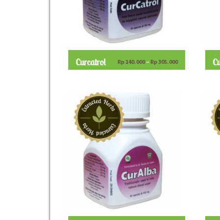
Curcatrol
Cu
Rp
140.000
–
Rp
305.000