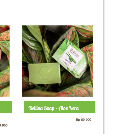
Bellina Soap – Aloe Vera
Rp
60.000
0.000