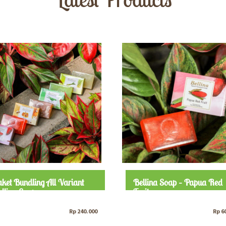
ket Bundling All Variant
Bellina Soap – Papua Red
llina Soap
Fruit
Rp
240.000
Rp
6