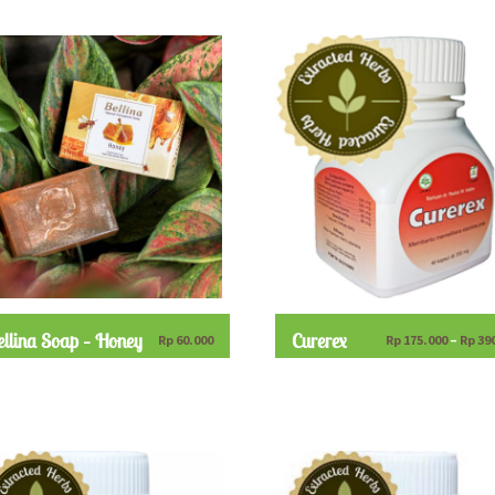
llina Soap – Honey
Curerex
Rp
60.000
Rp
175.000
–
Rp
39