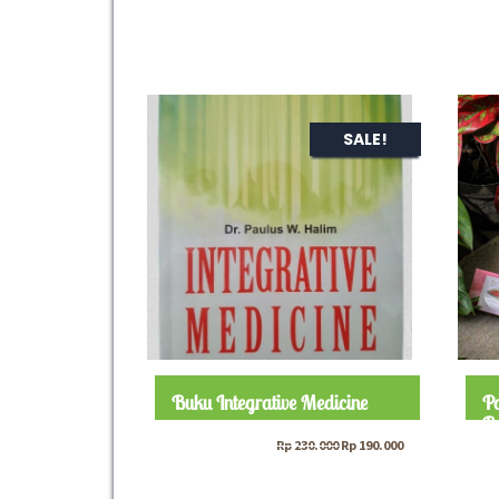
SALE!
Buku Integrative Medicine
Pa
Be
Original
Current
Rp
230.000
Rp
190.000
price
price