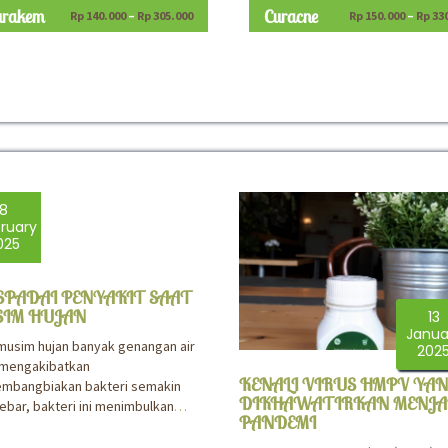
urakem
Curacne
Rp
140.000
–
Rp
305.000
Rp
150.000
–
Rp
33
8
ruary
025
PADAI PENYAKIT SAAT
IM HUJAN
13
Janua
musim hujan banyak genangan air
202
 mengakibatkan
KENALI VIRUS HMPV YA
embangbiakan bakteri semakin
DIKHAWATIRKAN MENJA
bar, bakteri ini menimbulkan
…
PANDEMI