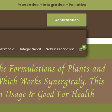
Preventive – Integrative – Palliative
Confirmation
0
estimonial
Integra Sehat
Sabun Kecantikan