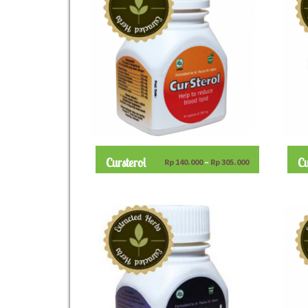
Cursterol
Cu
Rp
140.000
–
Rp
305.000