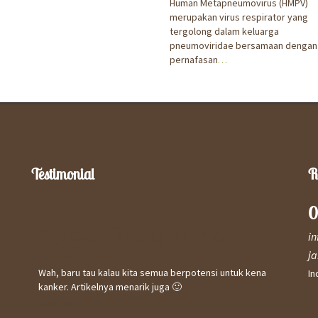
Human Metapneumovirus (HMPV)
merupakan virus respirator yang
tergolong dalam keluarga
pneumoviridae bersamaan dengan 
pernafasan
…
Testimonial
R
0
Kepuasan Terhadap Informasi
Kep
i
Website
Saya 
j
meny
Wah, baru tau kalau kita semua berpotensi untuk kena
In
& se
kanker. Artikelnya menarik juga 🙂
Curak
Utomo
keban