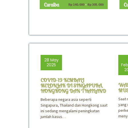
Curalba
C
Rp
140.000
–
Rp
305.000
28 May
2025
Feb
2
COVID-19 KEMBALI
WAS
MELONJAK DI SINGAPURA,
MUS
HONGKONG DAN THAILAND
Saat 
Beberapa negara asia seperti
yang
Singapura, Thailand dan Hongkong saat
perk
ini sedang mengalami peningkatan
menye
jumlah kasus
…