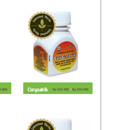
Curgastrik
0.000
Rp
150.000
–
Rp
330.000