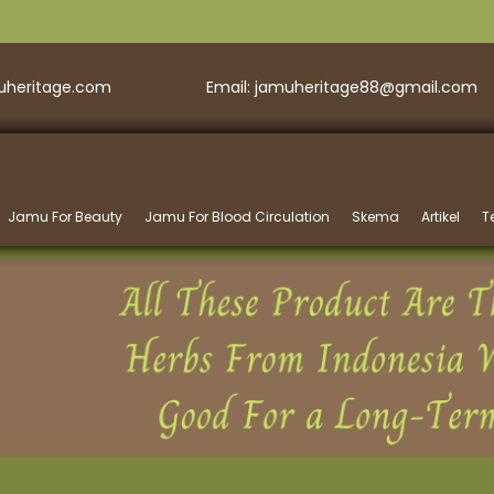
muheritage.com
Email: jamuheritage88@gmail.com
Jamu For Beauty
Jamu For Blood Circulation
Skema
Artikel
T