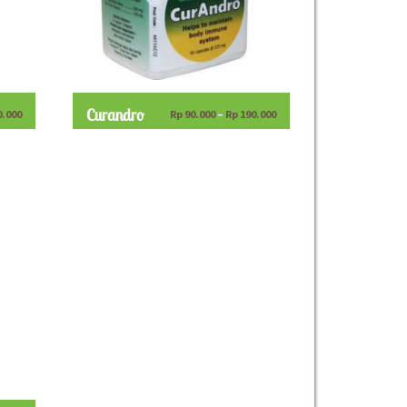
Curandro
0.000
Rp
90.000
–
Rp
190.000