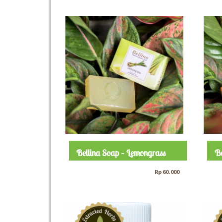
was:
is:
Rp 230.000.
Rp 190.000.
Bellina Soap – Lemongrass
Be
Rp
60.000