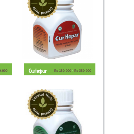
Curhepar
0.000
Rp
150.000
–
Rp
330.000