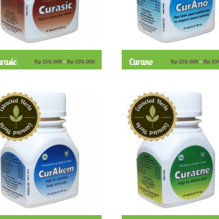
rasic
Curano
Rp
150.000
–
Rp
330.000
Rp
150.000
–
Rp
33